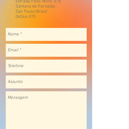
Estrada Paiol Velho, 578
Santana de Parnaíba
São Paulo/Brasil
06544-075