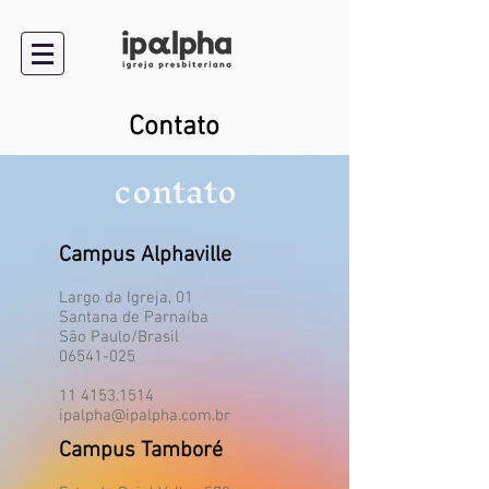
Contato
contato
Campus Alphaville
Largo da Igreja, 01
Santana de Parnaíba
São Paulo/Brasil
06541-025
11
4153.1514
ipalpha@ipalpha.com.br
Campus Tamboré