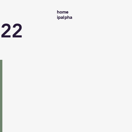
home
ipalpha
22