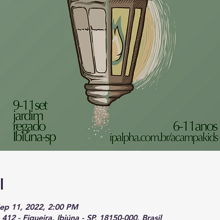
l
Sep 11, 2022, 2:00 PM
 412 - Figueira, Ibiúna - SP, 18150-000, Brasil