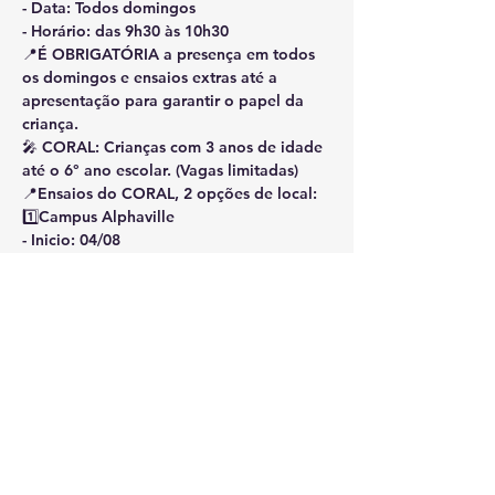
- ⁠Data: Todos domingos 
- Horário: das 9h30 às 10h30
📍É OBRIGATÓRIA a presença em todos 
os domingos e ensaios extras até a 
apresentação para garantir o papel da 
criança.
🎤 CORAL: Crianças com 3 anos de idade 
até o 6° ano escolar. (Vagas limitadas)
📍Ensaios do CORAL, 2 opções de local:
1️⃣Campus Alphaville 
- Inicio: 04/08
- ⁠Data: Todos domingos 
- ⁠Das 9h30 às 10h30
2️⃣Campus Tamboré
- Início: 04/08
- ⁠Data: Todos domingos
- ⁠Horário: das 11h15 às 12h15
As inscrições se encerrarão no dia 
02/08/24 ou quando preencher as vagas.