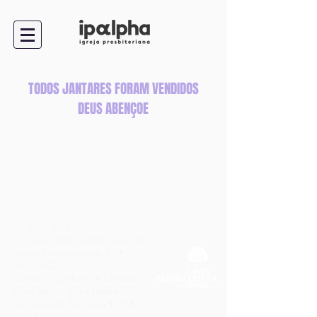
TODOS JANTARES FORAM VENDIDOS
DEUS ABENÇOE
11 4153.1514
Campus Alphaville • Largo da
Igreja Presbiteriana, 01 •
06541-025
Campus Tamboré • Estrada
Paiol Velho, 578 • 06544-075a
Santana de Parnaíba • SP •
Brasil